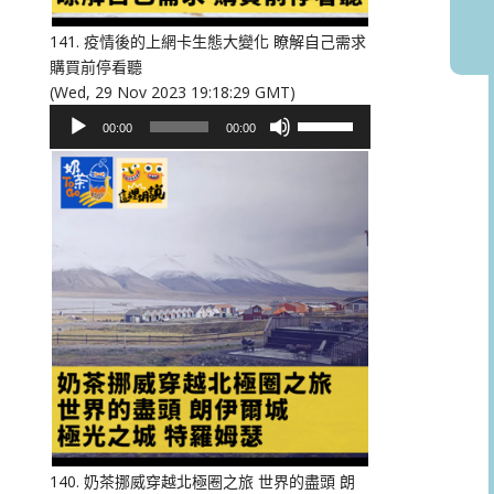
音
量。
141. 疫情後的上網卡生態大變化 瞭解自己需求
購買前停看聽
(Wed, 29 Nov 2023 19:18:29 GMT)
音
使
00:00
00:00
訊
用
播
向
放
上/
器
向
下
鍵
以
提
高
或
降
低
音
量。
140. 奶茶挪威穿越北極圈之旅 世界的盡頭 朗