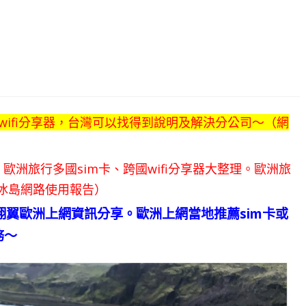
wifi分享器，台灣可以找得到說明及解決分公司～（網
]翔翼歐洲上網資訊分享。歐洲上網當地推薦sim卡或
務～