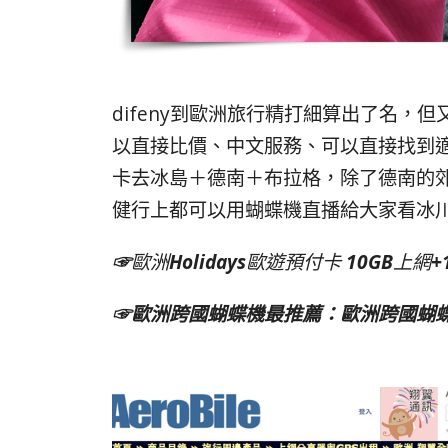
difeny到歐洲旅行精打細算出了名
以直接比價、中文服務、可以直接找到適合自
卡去冰島＋德南＋布拉格，除了德南的
健行上都可以用蝴蝶機直播給大家看冰
☞
歐洲
Holidays
歐遊預付卡
10GB
上網
+
☞歐洲跨國蝴蝶機最推薦：歐洲跨國蝴