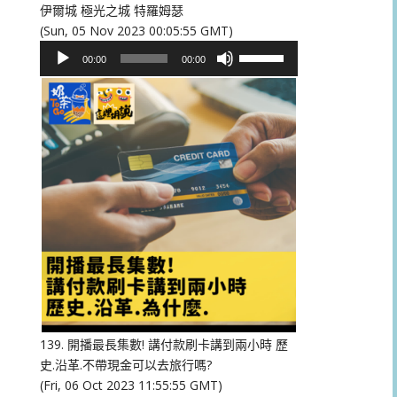
伊爾城 極光之城 特羅姆瑟
(Sun, 05 Nov 2023 00:05:55 GMT)
音
使
00:00
00:00
訊
用
播
向
放
上/
器
向
下
鍵
以
提
高
或
降
低
音
量。
139. 開播最長集數! 講付款刷卡講到兩小時 歷
史.沿革.不帶現金可以去旅行嗎?
(Fri, 06 Oct 2023 11:55:55 GMT)