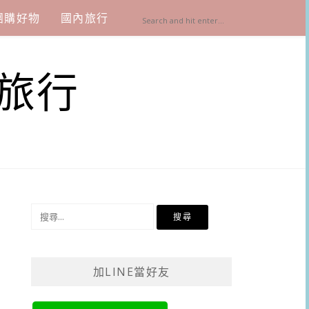
團購好物
國內旅行
旅行
搜
尋
關
鍵
加LINE當好友
字: