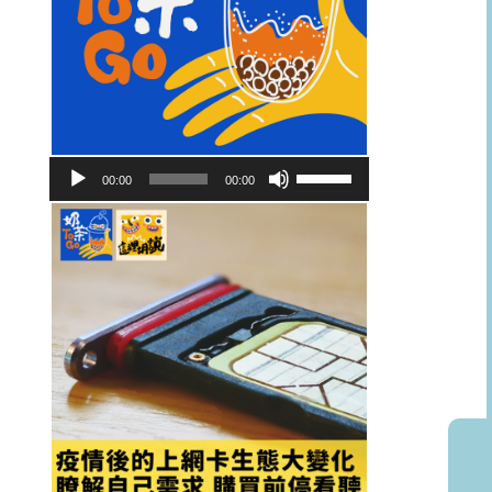
音
使
00:00
00:00
訊
用
播
向
放
上/
器
向
下
鍵
以
提
高
或
降
低