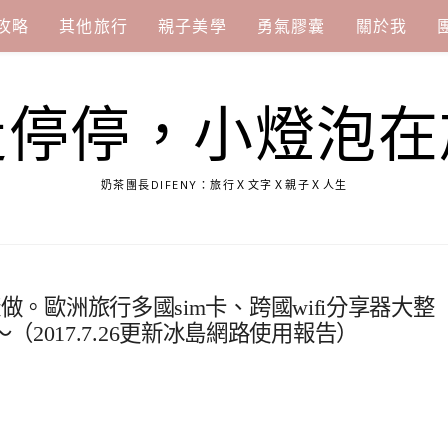
攻略
其他旅行
親子美學
勇氣膠囊
關於我
走停停，小燈泡在
奶茶團長DIFENY：旅行Ｘ文字Ｘ親子Ｘ人生
這樣做。歐洲旅行多國sim卡、跨國wifi分享器大整
2017.7.26更新冰島網路使用報告）