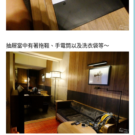
抽屜當中有著拖鞋、手電筒以及洗衣袋等～