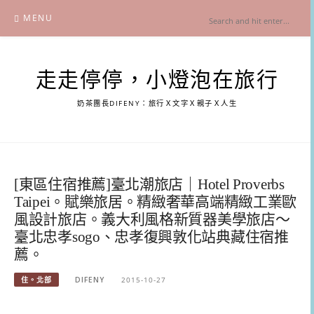
Skip
MENU
to
content
走走停停，小燈泡在旅行
奶茶團長DIFENY：旅行Ｘ文字Ｘ親子Ｘ人生
[東區住宿推薦]臺北潮旅店｜Hotel Proverbs
Taipei。賦樂旅居。精緻奢華高端精緻工業歐
風設計旅店。義大利風格新質器美學旅店～
臺北忠孝sogo、忠孝復興敦化站典藏住宿推
薦。
住。北部
DIFENY
2015-10-27