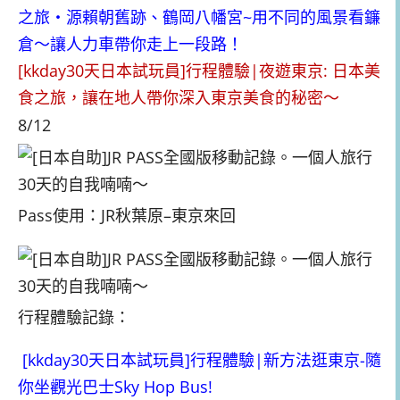
之旅・源賴朝舊跡、鶴岡八幡宮~用不同的風景看鐮
倉～讓人力車帶你走上一段路！
[kkday30天日本試玩員]行程體驗|夜遊東京: 日本美
食之旅，讓在地人帶你深入東京美食的秘密～
8/12
Pass使用：JR秋葉原–東京來回
行程體驗記錄：
[kkday30天日本試玩員]行程體驗|新方法逛東京-隨
你坐觀光巴士Sky Hop Bus!