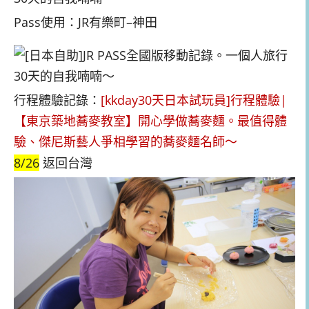
Pass使用：JR有樂町–神田
行程體驗記錄：
[kkday30天日本試玩員]行程體驗|
【東京築地蕎麥教室】開心學做蕎麥麵。最值得體
驗、傑尼斯藝人爭相學習的蕎麥麵名師～
8/26
返回台灣