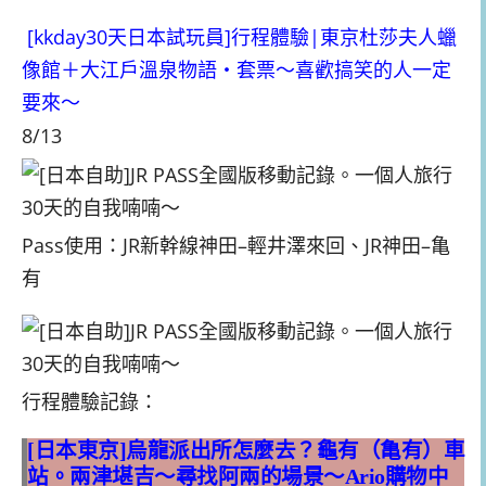
[kkday30天日本試玩員]行程體驗|東京杜莎夫人蠟
像館＋大江戶溫泉物語・套票～喜歡搞笑的人一定
要來～
8/13
Pass使用：JR新幹線神田–輕井澤來回、JR神田–亀
有
行程體驗記錄：
[日本東京]烏龍派出所怎麼去？龜有（亀有）車
站。兩津堪吉～尋找阿兩的場景～Ario購物中