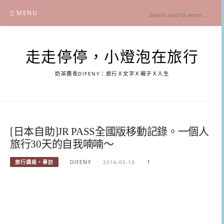
Skip
MENU
to
content
走走停停，小燈泡在旅行
奶茶團長DIFENY：旅行Ｘ文字Ｘ親子Ｘ人生
[日本自助]JR PASS全國版移動記錄。一個人
旅行30天的自我喃喃～
旅行講座。專訪
DIFENY
2016-05-13
1