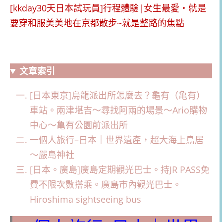
[kkday30天日本試玩員]行程體驗|女生最愛・就是
要穿和服美美地在京都散步~就是整路的焦點
文章索引
[日本東京]烏龍派出所怎麼去？龜有（亀有）
車站。兩津堪吉～尋找阿兩的場景～Ario購物
中心～亀有公園前派出所
一個人旅行–日本｜世界遺產，超大海上鳥居
～嚴島神社
[日本。廣島]廣島定期觀光巴士。持JR PASS免
費不限次數搭乘。廣島市內觀光巴士。
Hiroshima sightseeing bus