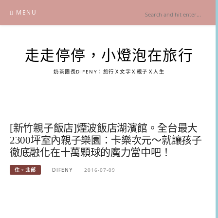
Skip
MENU
to
content
走走停停，小燈泡在旅行
奶茶團長DIFENY：旅行Ｘ文字Ｘ親子Ｘ人生
[新竹親子飯店]煙波飯店湖濱館。全台最大
2300坪室內親子樂園：卡樂次元～就讓孩子
徹底融化在十萬顆球的魔力當中吧！
住。北部
DIFENY
2016-07-09