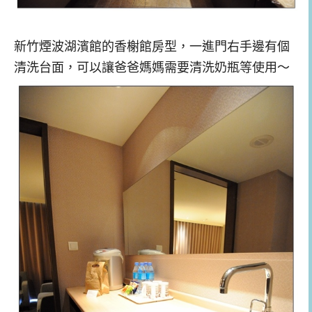
新竹煙波湖濱館的香榭館房型，一進門右手邊有個
清洗台面，可以讓爸爸媽媽需要清洗奶瓶等使用～