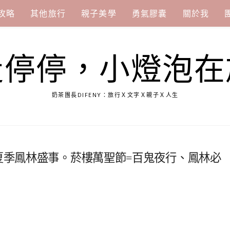
攻略
其他旅行
親子美學
勇氣膠囊
關於我
走停停，小燈泡在
奶茶團長DIFENY：旅行Ｘ文字Ｘ親子Ｘ人生
|夏季鳳林盛事。菸樓萬聖節=百鬼夜行、鳳林必