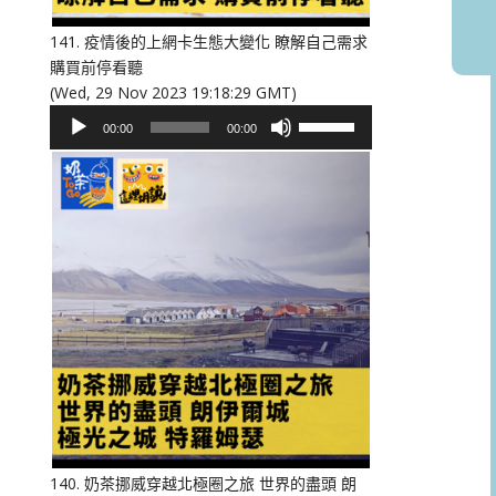
音
量。
141. 疫情後的上網卡生態大變化 瞭解自己需求
購買前停看聽
(Wed, 29 Nov 2023 19:18:29 GMT)
音
使
00:00
00:00
訊
用
播
向
放
上/
器
向
下
鍵
以
提
高
或
降
低
音
量。
140. 奶茶挪威穿越北極圈之旅 世界的盡頭 朗