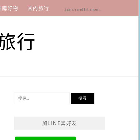
團購好物
國內旅行
旅行
搜
尋
關
鍵
加LINE當好友
字: