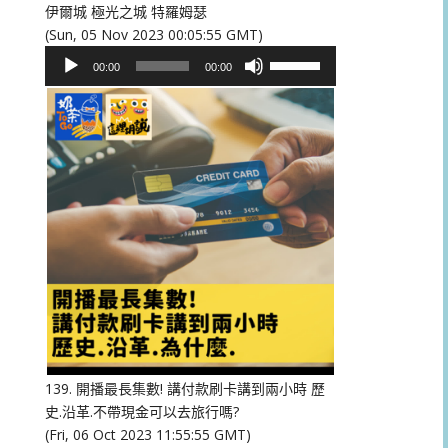
伊爾城 極光之城 特羅姆瑟
(Sun, 05 Nov 2023 00:05:55 GMT)
音
使
00:00
00:00
訊
用
播
向
放
上/
器
向
下
鍵
以
提
高
或
降
低
音
量。
139. 開播最長集數! 講付款刷卡講到兩小時 歷
史.沿革.不帶現金可以去旅行嗎?
(Fri, 06 Oct 2023 11:55:55 GMT)