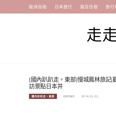
Skip
歐洲自助
日本旅行
飯店住宿
旅行
to
content
走
[國內趴趴走。東部]慢城鳳林旅記
訪景點日本井
DIFENY
2014-02-02
國內趴趴走。東部