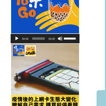
音
使
00:00
00:00
訊
用
播
向
放
上/
器
向
下
鍵
以
提
高
或
降
低