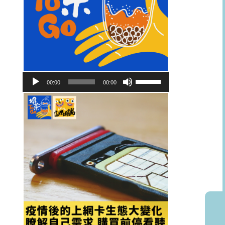
音
使
00:00
00:00
訊
用
播
向
放
上/
器
向
下
鍵
以
提
高
或
降
低