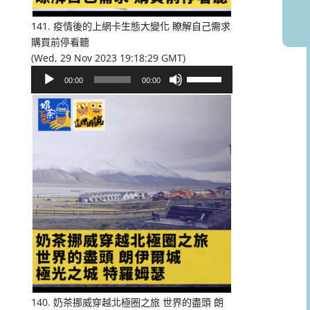
音
量。
141. 疫情後的上網卡生態大變化 瞭解自己需求
購買前停看聽
(Wed, 29 Nov 2023 19:18:29 GMT)
音
使
00:00
00:00
訊
用
播
向
放
上/
器
向
下
鍵
以
提
高
或
降
低
音
量。
140. 奶茶挪威穿越北極圈之旅 世界的盡頭 朗