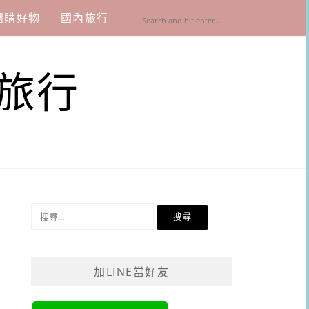
團購好物
國內旅行
旅行
搜
尋
關
鍵
加LINE當好友
字: