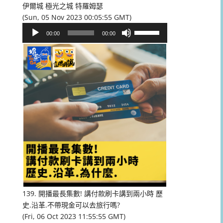
伊爾城 極光之城 特羅姆瑟
(Sun, 05 Nov 2023 00:05:55 GMT)
音
使
00:00
00:00
訊
用
播
向
放
上/
器
向
下
鍵
以
提
高
或
降
低
音
量。
139. 開播最長集數! 講付款刷卡講到兩小時 歷
史.沿革.不帶現金可以去旅行嗎?
(Fri, 06 Oct 2023 11:55:55 GMT)