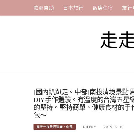
Skip
歐洲自助
日本旅行
飯店住宿
旅行
to
content
走
[國內趴趴走。中部]南投清境景點
DIY手作體驗。有溫度的台灣五星
的堅持。堅持簡單、健康食材的手作烘培
包～
DIFENY
2015-02-10
兩天一夜旅行建議。中部