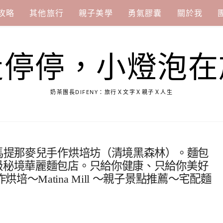
攻略
其他旅行
親子美學
勇氣膠囊
關於我
走停停，小燈泡在
奶茶團長DIFENY：旅行Ｘ文字Ｘ親子Ｘ人生
|馬提那麥兒手作烘培坊（清境黑森林）。麵包
級秘境華麗麵包店。只給你健康、只給你美好
～Matina Mill ～親子景點推薦～宅配麵