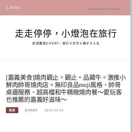
Skip
MENU
to
content
走走停停，小燈泡在旅行
奶茶團長DIFENY：旅行Ｘ文字Ｘ親子Ｘ人生
[嘉義美食]燒肉觀止。觀止・品藏牛。激推小
鮮肉帥哥燒肉店。無印良品muji風格、帥哥
桌邊服務、超高檔和牛精緻燒肉餐～愛玩客
也推薦的嘉義好滋味～
南部
DIFENY
2016-03-24